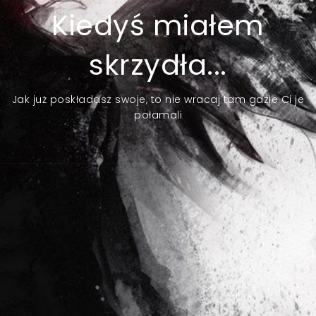
Kiedyś miałem
skrzydła...
Jak już poskładasz swoje, to nie wracaj tam gdzie Ci je
połamali